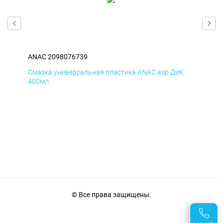
ANAC 2098076739
ANA
Д
Смазка универсальная пластика ANAC аэр ДиК
Сма
400мл
40
© Все права защищены.