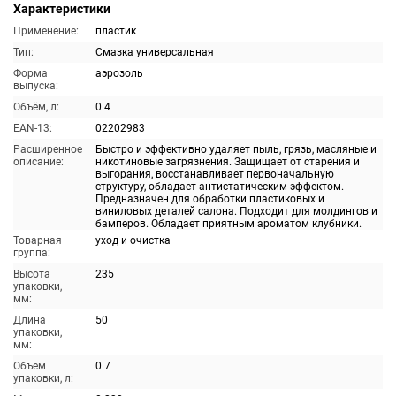
Характеристики
Применение:
пластик
Тип:
Смазка универсальная
Форма
аэрозоль
выпуска:
Объём, л:
0.4
EAN-13:
02202983
Расширенное
Быстро и эффективно удаляет пыль, грязь, масляные и
описание:
никотиновые загрязнения. Защищает от старения и
выгорания, восстанавливает первоначальную
структуру, обладает антистатическим эффектом.
Предназначен для обработки пластиковых и
виниловых деталей салона. Подходит для молдингов и
бамперов. Обладает приятным ароматом клубники.
Товарная
уход и очистка
группа:
Высота
235
упаковки,
мм:
Длина
50
упаковки,
мм:
Объем
0.7
упаковки, л: