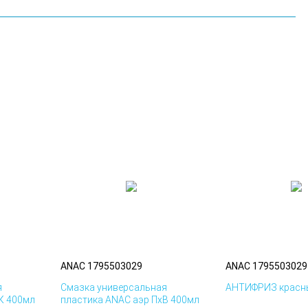
ANAC 1795503029
ANAC 1795503029
я
Смазка универсальная
АНТИФРИЗ красны
К 400мл
пластика ANAC аэр ПхВ 400мл