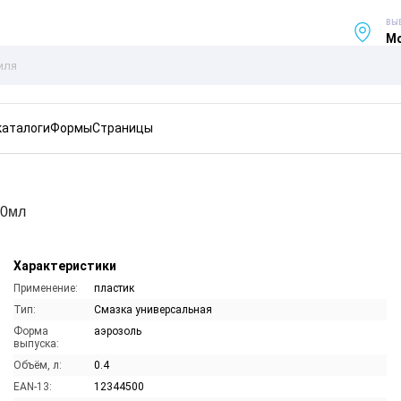
ВЫ
Мо
каталоги
Формы
Страницы
00мл
Характеристики
Применение:
пластик
Тип:
Смазка универсальная
Форма
аэрозоль
выпуска:
Объём, л:
0.4
EAN-13:
12344500