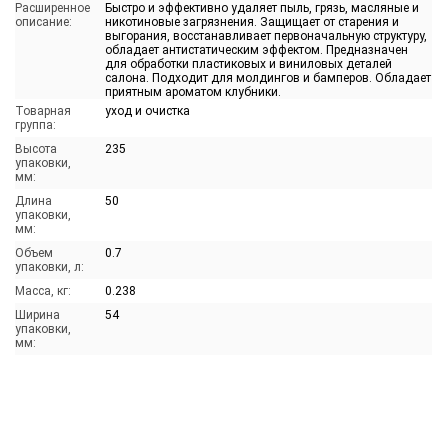
Расширенное
Быстро и эффективно удаляет пыль, грязь, масляные и
описание:
никотиновые загрязнения. Защищает от старения и
выгорания, восстанавливает первоначальную структуру,
обладает антистатическим эффектом. Предназначен
для обработки пластиковых и виниловых деталей
салона. Подходит для молдингов и бамперов. Обладает
приятным ароматом клубники.
Товарная
уход и очистка
группа:
Высота
235
упаковки,
мм:
Длина
50
упаковки,
мм:
Объем
0.7
упаковки, л:
Масса, кг:
0.238
Ширина
54
упаковки,
мм: