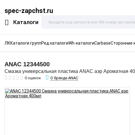
spec-zapchst.ru
Каталоги
ЛК
Каталоги групп
Ред.каталоги
Wh-каталоги
Carbase
Сторонние 
ANAC
12344500
Смазка универсальная пластика ANAC аэр Ароматная 4
О бренде ANAC
0 оценок