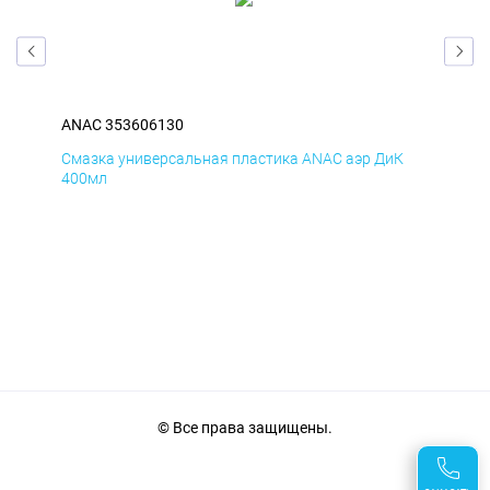
ANAC 353606130
ANA
Д
Смазка универсальная пластика ANAC аэр ДиК
Сма
400мл
40
© Все права защищены.