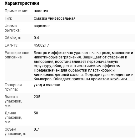
Характеристики
Применение:
пластик
Тип:
Смазка универсальная
Форма
аэрозоль
выпуска:
Объём, л:
0.4
EAN-13:
4500217
Расширенное
Быстро и эффективно удаляет пыль, грязь, масляные и
описание:
никотиновые загрязнения. Защищает от старения и
выгорания, восстанавливает первоначальную
структуру, обладает антистатическим эффектом.
Предназначен для обработки пластиковых и
виниловых деталей салона. Подходит для молдингов и
бамперов. Обладает приятным ароматом клубники.
Товарная
уход и очистка
группа:
Высота
235
упаковки,
мм:
Длина
50
упаковки,
мм:
Объем
0.7
упаковки, л: