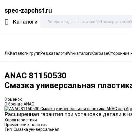
spec-zapchst.ru
Каталоги
ЛК
Каталоги групп
Ред.каталоги
Wh-каталоги
Carbase
Сторонние 
ANAC
81150530
Смазка универсальная пластик
0 оценок
О бренде ANAC
Расширенная гарантия при установке детали в н
Характеристики
Применение:
пластик
Тип:
Смазка универсальная