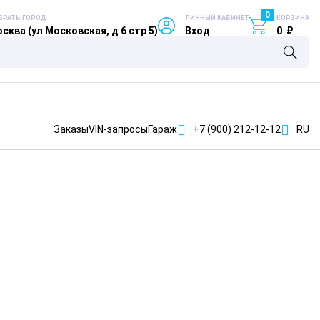
0
БРАТЬ ГОРОД
ЛИЧНЫЙ КАБИНЕТ
КОРЗИНА
сква (ул Московская, д 6 стр 5)
Вход
0
₽
Заказы
VIN-запросы
Гараж
+7 (900)
212-12-12
RU