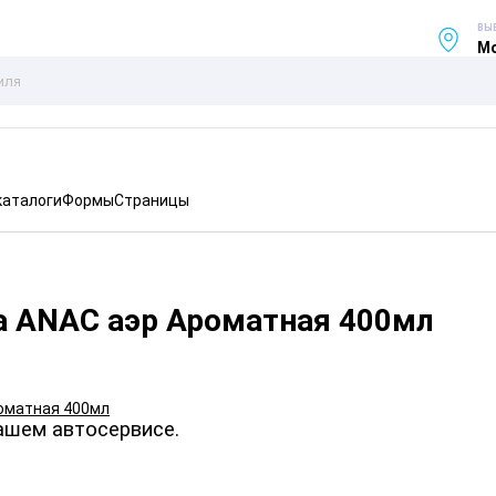
ВЫ
Мо
каталоги
Формы
Страницы
а ANAC аэр Ароматная 400мл
ашем автосервисе.