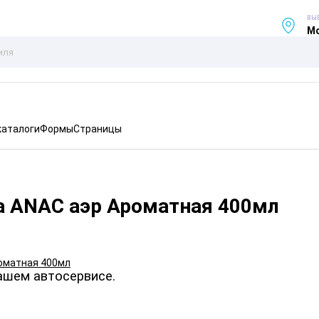
ВЫ
Мо
каталоги
Формы
Страницы
а ANAC аэр Ароматная 400мл
ашем автосервисе.