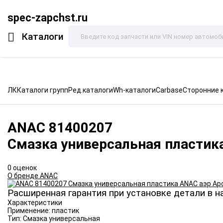
spec-zapchst.ru
Каталоги
ЛК
Каталоги групп
Ред.каталоги
Wh-каталоги
Carbase
Сторонние 
ANAC
81400207
Смазка универсальная пластик
0 оценок
О бренде ANAC
Расширенная гарантия при установке детали в н
Характеристики
Применение:
пластик
Тип:
Смазка универсальная