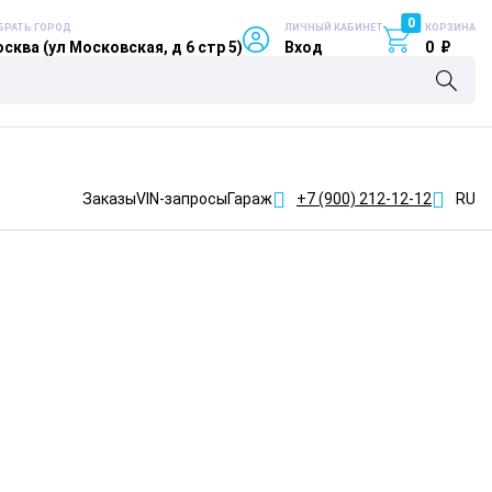
0
БРАТЬ ГОРОД
ЛИЧНЫЙ КАБИНЕТ
КОРЗИНА
сква (ул Московская, д 6 стр 5)
Вход
0
₽
Заказы
VIN-запросы
Гараж
+7 (900)
212-12-12
RU